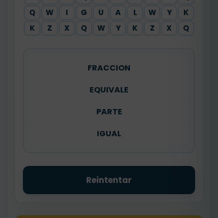
Q
W
I
G
U
A
L
W
Y
K
K
Z
X
Q
W
Y
K
Z
X
Q
FRACCION
EQUIVALE
PARTE
IGUAL
Reintentar