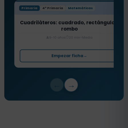
Primaria
4º Primaria
Matemáticas
Cuadriláteros: cuadrado, rectángulo y
rombo
⏱️
⭐
👤
9-10 años
20 min
Media
Empezar ficha
→
←
→