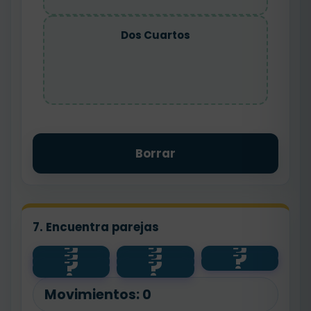
Dos Cuartos
Borrar
7. Encuentra parejas
?
?
?
dos
?
?
?
1/4
tercio
cuartos
?
?
cuarto
1/3
mitad
2/4
1/2
Movimientos:
0