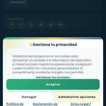
Navidad
PRIMARIA
1º
2º
3º
4º
5º
6º
PROYECTO
Gestiona tu privacidad
Sobre Fichas.es
Contacto
Utilizamos tecnologías como las cookies para
almacenar y/o acceder a la información del dispositivo.
Lo hacemos para mejorar la experiencia de navegación
Política de cookies
y para mostrar (no-) anuncios personalizados. El
consentimiento a estas tecnologías nos permitirá
Declaración de privacidad
procesar datos como el comportamiento de
Gestionar los servicios
Aviso legal
navegación o los ID's únicos en este sitio. No consentir o
Aceptar
retirar el consentimiento, puede afectar negativamente a
ciertas características y funciones.
Denegar
Administrar opciones
Política de
Declaración de
Aviso Legal /