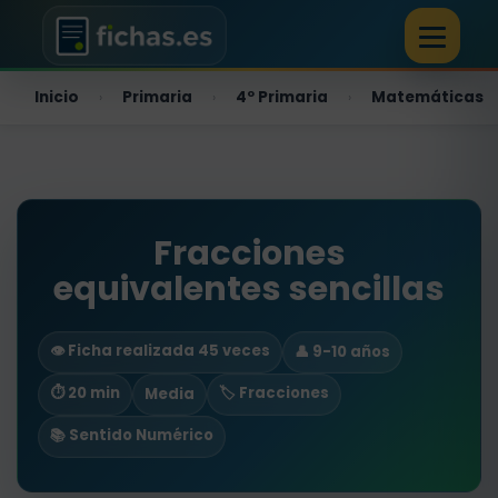
Inicio
Primaria
4º Primaria
Matemáticas
›
›
›
Fracciones
equivalentes sencillas
👁️ Ficha realizada 45 veces
👤 9-10 años
⏱ 20 min
🏷️ Fracciones
Media
📚 Sentido Numérico