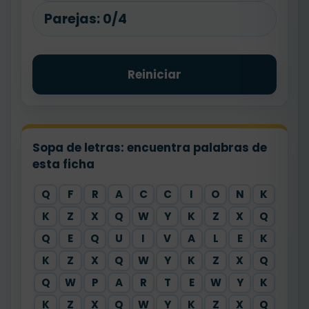
Parejas:
0/4
Reiniciar
Sopa de letras: encuentra palabras de
esta ficha
Q
F
R
A
C
C
I
O
N
K
K
Z
X
Q
W
Y
K
Z
X
Q
Q
E
Q
U
I
V
A
L
E
K
K
Z
X
Q
W
Y
K
Z
X
Q
Q
W
P
A
R
T
E
W
Y
K
K
Z
X
Q
W
Y
K
Z
X
Q