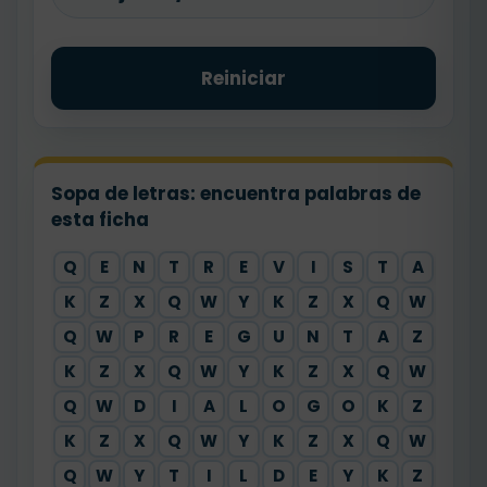
Reiniciar
Sopa de letras: encuentra palabras de
esta ficha
Q
E
N
T
R
E
V
I
S
T
A
X
K
Z
X
Q
W
Y
K
Z
X
Q
W
Y
Q
W
P
R
E
G
U
N
T
A
Z
X
K
Z
X
Q
W
Y
K
Z
X
Q
W
Y
Q
W
D
I
A
L
O
G
O
K
Z
X
K
Z
X
Q
W
Y
K
Z
X
Q
W
Y
Q
W
Y
T
I
L
D
E
Y
K
Z
X