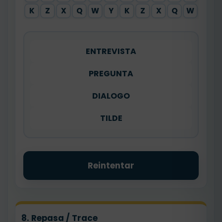
K
Z
X
Q
W
Y
K
Z
X
Q
W
Y
ENTREVISTA
PREGUNTA
DIALOGO
TILDE
Reintentar
8. Repasa / Trace