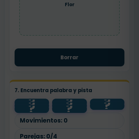
Flor
Borrar
7. Encuentra palabra y pista
?
?
?
?
?
?
pan
floristería
feliz
?
?
contento
bajo
flor
alto
panadero
Movimientos:
0
Parejas:
0/4