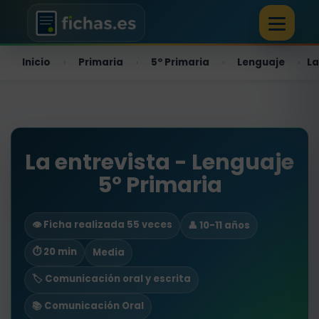
Inicio
Primaria
5º Primaria
Lenguaje
La
›
›
›
›
La entrevista - Lenguaje
5º Primaria
👁️ Ficha realizada 55 veces
👤 10-11 años
⏱ 20 min
Media
🏷️ Comunicación oral y escrita
📚 Comunicación Oral