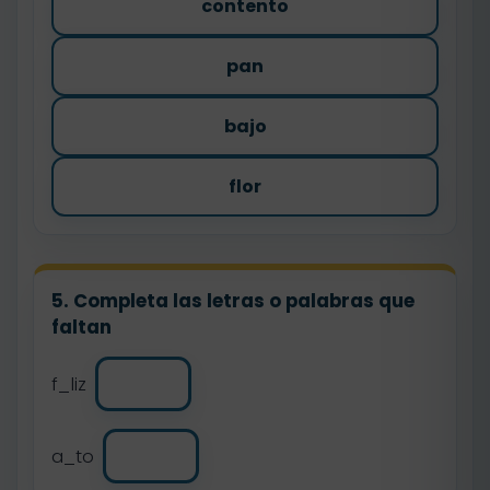
contento
pan
bajo
flor
5. Completa las letras o palabras que
faltan
f_liz
a_to