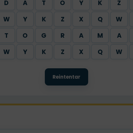
D
A
T
O
Y
K
Z
W
Y
K
Z
X
Q
W
T
O
G
R
A
M
A
W
Y
K
Z
X
Q
W
Reintentar