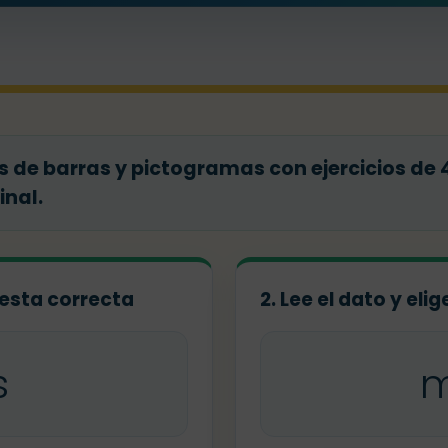
 de barras y pictogramas con ejercicios de 4
nal.
puesta correcta
2. Lee el dato y eli
s
m