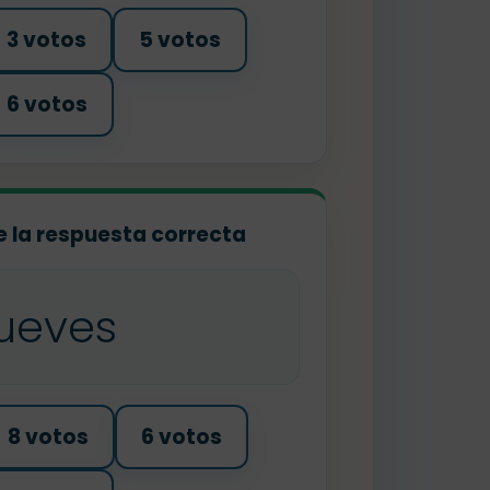
3 votos
5 votos
6 votos
ge la respuesta correcta
jueves
8 votos
6 votos