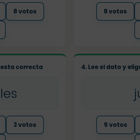
8 votos
8 votos
puesta correcta
4. Lee el dato y eli
les
3 votos
5 votos