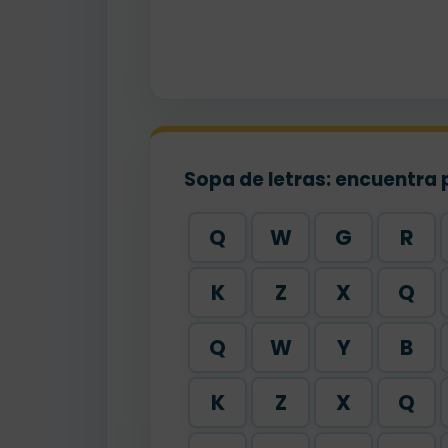
Sopa de letras: encuentra 
Q
W
G
R
K
Z
X
Q
Q
W
Y
B
K
Z
X
Q