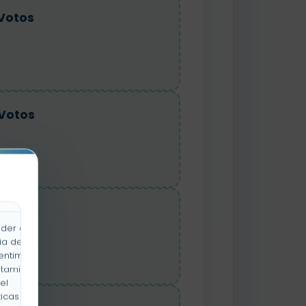
Votos
Votos
Votos
der a la
ia de
entimiento
rtamiento
el
icas y