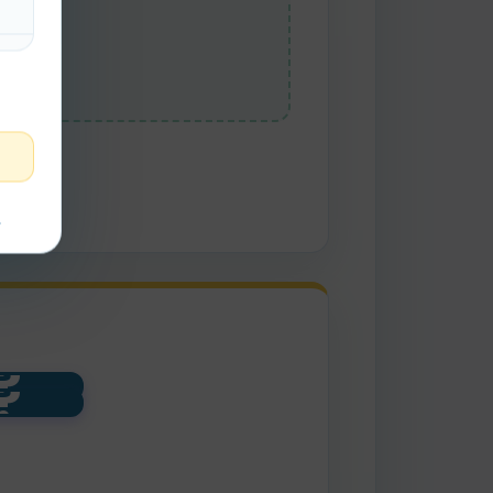
Votos
t
?
?
votos
votos