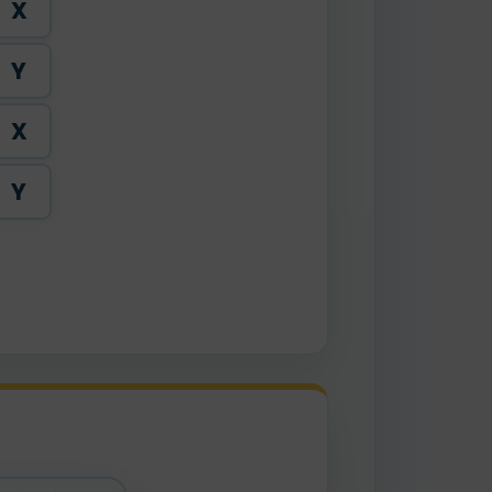
X
Y
X
Y