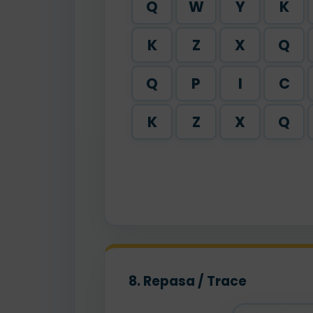
Q
W
Y
K
K
Z
X
Q
Q
P
I
C
K
Z
X
Q
8. Repasa / Trace