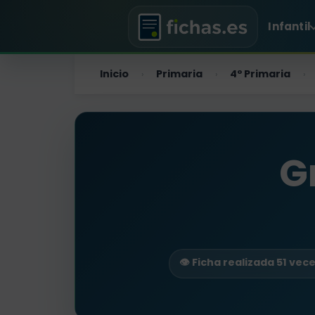
Infantil
Inicio
Primaria
4º Primaria
›
›
›
G
👁️ Ficha realizada 51 vec