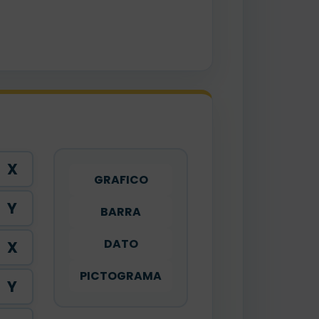
X
GRAFICO
Y
BARRA
DATO
X
PICTOGRAMA
Y