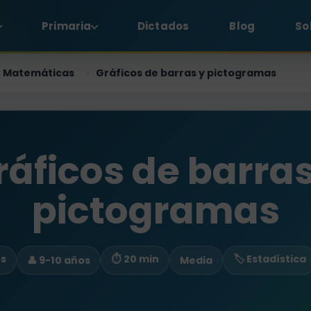
Primaria
Dictados
Blog
So
Matemáticas
Gráficos de barras y pictogramas
›
ráficos de barras
pictogramas
es
⏱ 20 min
🏷️ Estadística
👤 9-10 años
Media