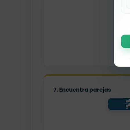
7. Encuentra parejas
lun
3 vo