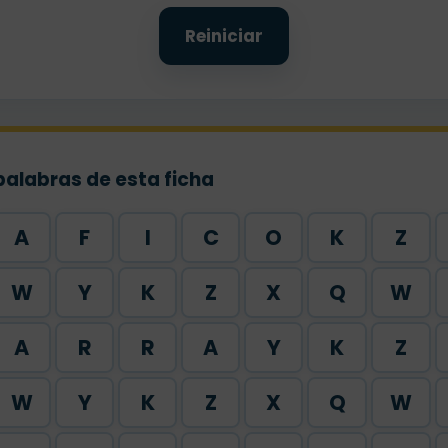
Reiniciar
palabras de esta ficha
A
F
I
C
O
K
Z
W
Y
K
Z
X
Q
W
A
R
R
A
Y
K
Z
W
Y
K
Z
X
Q
W