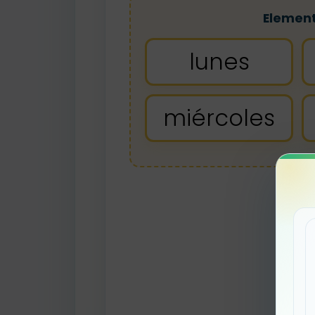
Elemen
lunes
miércoles