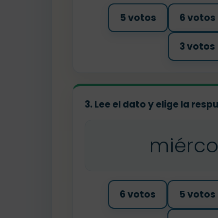
5 votos
6 votos
3 votos
3. Lee el dato y elige la res
miérco
6 votos
5 votos