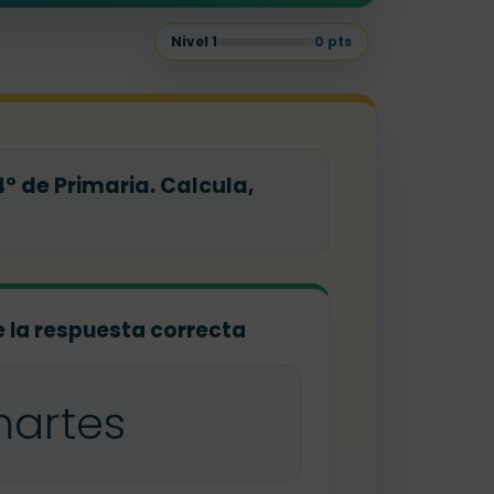
Nivel
1
0
pts
º de Primaria. Calcula,
ge la respuesta correcta
artes