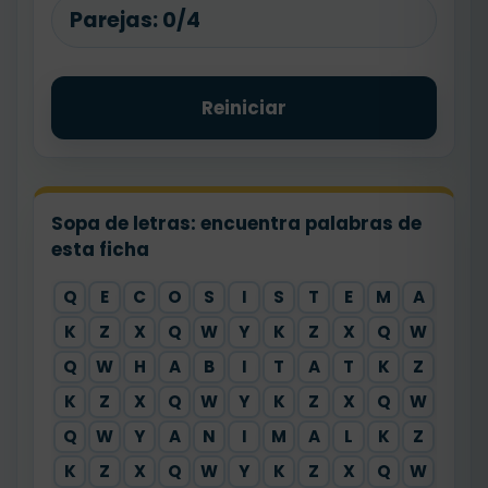
Parejas:
0/4
Reiniciar
Sopa de letras: encuentra palabras de
esta ficha
Q
E
C
O
S
I
S
T
E
M
A
X
K
Z
X
Q
W
Y
K
Z
X
Q
W
Y
Q
W
H
A
B
I
T
A
T
K
Z
X
K
Z
X
Q
W
Y
K
Z
X
Q
W
Y
Q
W
Y
A
N
I
M
A
L
K
Z
X
K
Z
X
Q
W
Y
K
Z
X
Q
W
Y