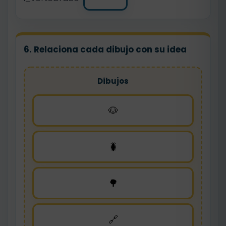
6. Relaciona cada dibujo con su idea
Dibujos
🐶
🐛
🌳
🔗