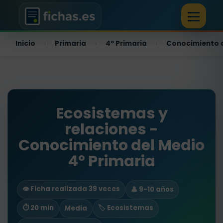
Inicio
Primaria
4º Primaria
Conocimiento 
›
›
›
Ecosistemas y
relaciones -
Conocimiento del Medio
4º Primaria
👁️ Ficha realizada 39 veces
👤 9-10 años
⏱ 20 min
🏷️ Ecosistemas
Media