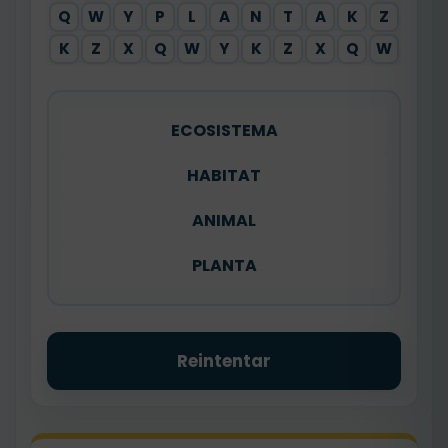
Q
W
Y
P
L
A
N
T
A
K
Z
X
K
Z
X
Q
W
Y
K
Z
X
Q
W
Y
ECOSISTEMA
HABITAT
ANIMAL
PLANTA
Reintentar