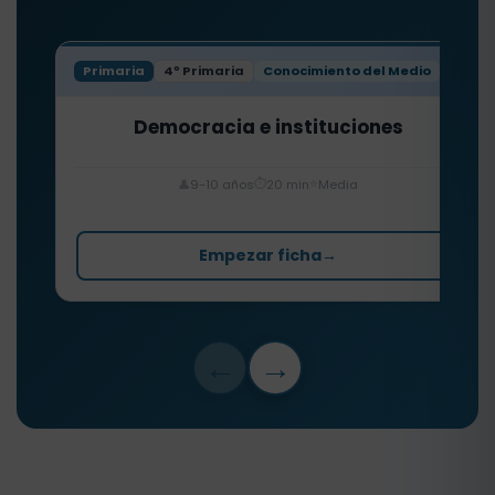
Primaria
4º Primaria
Conocimiento del Medio
Democracia e instituciones
⏱️
⭐
👤
9-10 años
20 min
Media
Empezar ficha
→
←
→