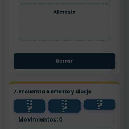
Alimento
Borrar
7. Encuentra elemento y dibujo
?
?
?
vertebrad
invertebra
ecosistem
?
?
?
?
o
do
?
a
🔗
🐶
🐛
🌳
cadena
Movimientos:
0