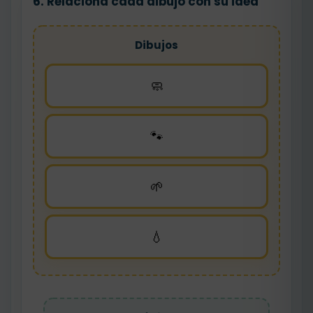
6. Relaciona cada dibujo con su idea
Dibujos
🧼
🐾
🌱
💧