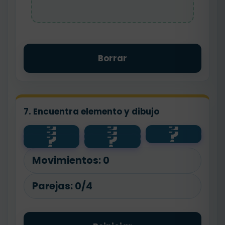
Borrar
7. Encuentra elemento y dibujo
?
?
?
?
?
?
💧
🐾
salud
?
?
🌱
planta
🧼
agua
animal
Movimientos:
0
Parejas:
0/4