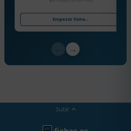
⏱️
⭐
👤
8-9 años
20 min
Fácil
Empezar ficha
→
←
→
Subir