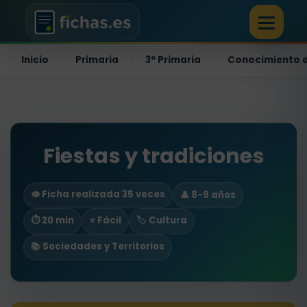
Inicio
Primaria
3º Primaria
Conocimiento d
›
›
›
Fiestas y tradiciones
👁️ Ficha realizada 35 veces
👤 8-9 años
⏱ 20 min
⭐ Fácil
🏷️ Cultura
📚 Sociedades y Territorios