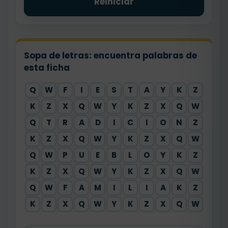
Reiniciar
Sopa de letras: encuentra palabras de
esta ficha
Q
W
F
I
E
S
T
A
Y
K
Z
K
Z
X
Q
W
Y
K
Z
X
Q
W
Q
T
R
A
D
I
C
I
O
N
Z
K
Z
X
Q
W
Y
K
Z
X
Q
W
Q
W
P
U
E
B
L
O
Y
K
Z
K
Z
X
Q
W
Y
K
Z
X
Q
W
Q
W
F
A
M
I
L
I
A
K
Z
K
Z
X
Q
W
Y
K
Z
X
Q
W