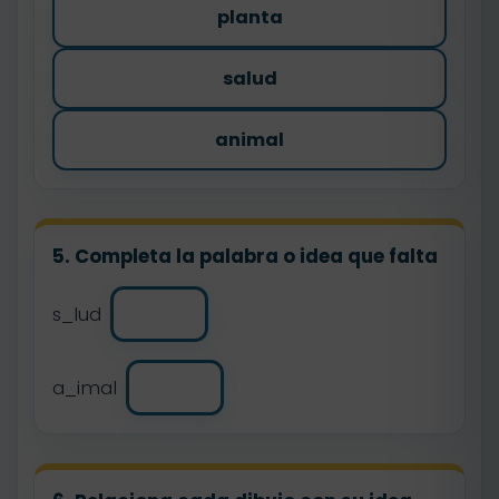
planta
salud
animal
5. Completa la palabra o idea que falta
s_lud
a_imal