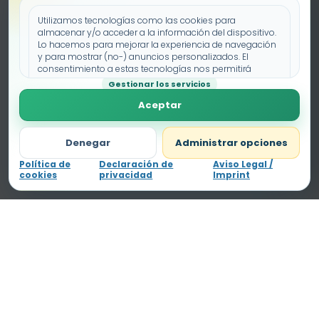
Utilizamos tecnologías como las cookies para
almacenar y/o acceder a la información del dispositivo.
Lo hacemos para mejorar la experiencia de navegación
y para mostrar (no-) anuncios personalizados. El
consentimiento a estas tecnologías nos permitirá
procesar datos como el comportamiento de
Gestionar los servicios
navegación o los ID's únicos en este sitio. No consentir o
Aceptar
retirar el consentimiento, puede afectar negativamente a
ciertas características y funciones.
Denegar
Administrar opciones
Política de
Declaración de
Aviso Legal /
cookies
privacidad
Imprint
Fichas educativas gratis, claras y pensadas para