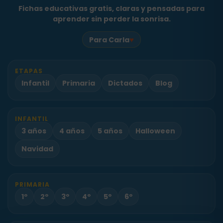
Fichas educativas gratis, claras y pensadas para
aprender sin perder la sonrisa.
♥
Para Carla
ETAPAS
Infantil
Primaria
Dictados
Blog
INFANTIL
3 años
4 años
5 años
Halloween
Navidad
PRIMARIA
1º
2º
3º
4º
5º
6º