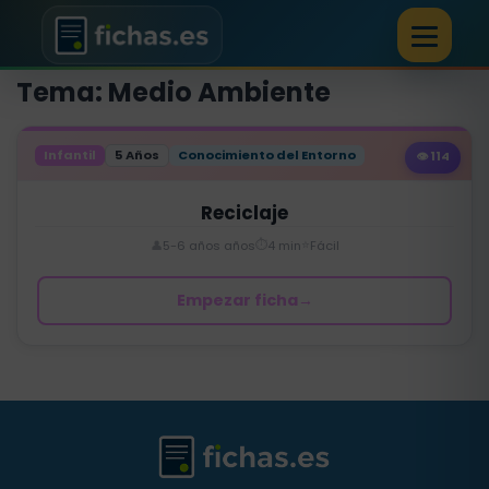
Tema: Medio Ambiente
Infantil
5 Años
Conocimiento del Entorno
👁️ 114
Reciclaje
⏱️
⭐
👤
5-6 años años
4 min
Fácil
Empezar ficha
→