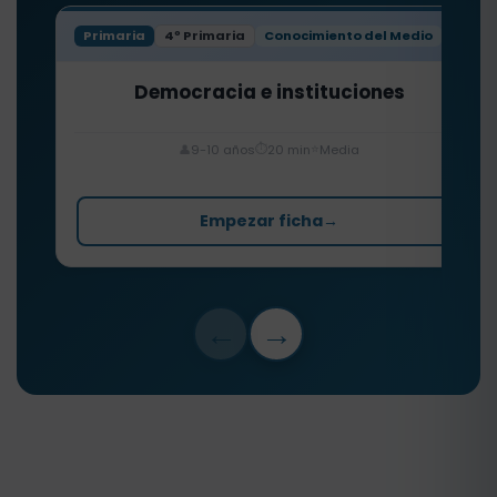
Primaria
4º Primaria
Conocimiento del Medio
Democracia e instituciones
⏱️
⭐
👤
9-10 años
20 min
Media
Empezar ficha
→
←
→