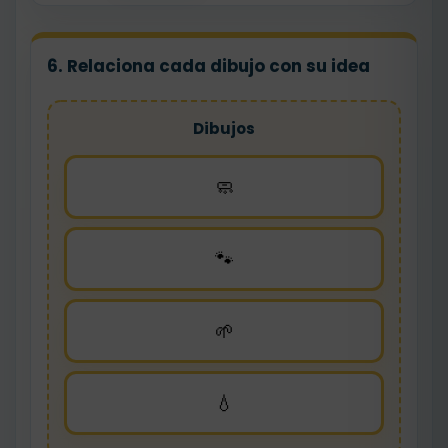
6. Relaciona cada dibujo con su idea
Dibujos
🧼
🐾
🌱
💧