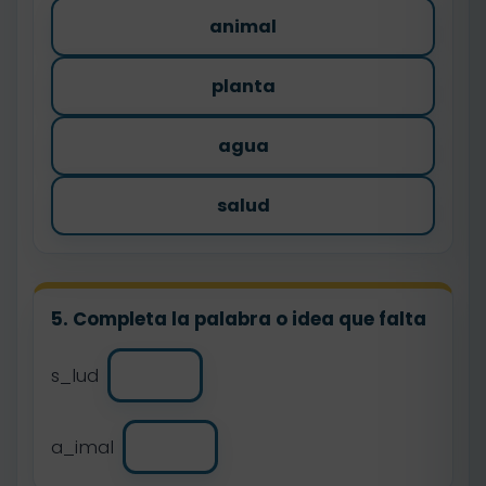
animal
planta
agua
salud
5. Completa la palabra o idea que falta
s_lud
a_imal