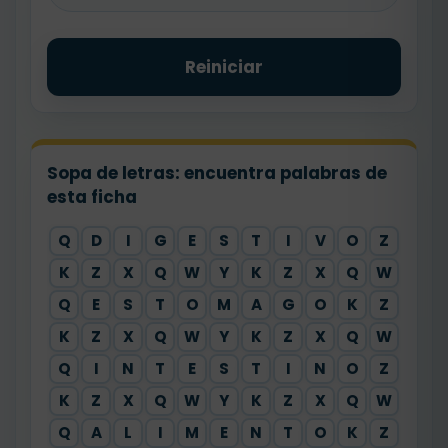
Reiniciar
Sopa de letras: encuentra palabras de
esta ficha
Q
D
I
G
E
S
T
I
V
O
Z
K
Z
X
Q
W
Y
K
Z
X
Q
W
Q
E
S
T
O
M
A
G
O
K
Z
K
Z
X
Q
W
Y
K
Z
X
Q
W
Q
I
N
T
E
S
T
I
N
O
Z
K
Z
X
Q
W
Y
K
Z
X
Q
W
Q
A
L
I
M
E
N
T
O
K
Z