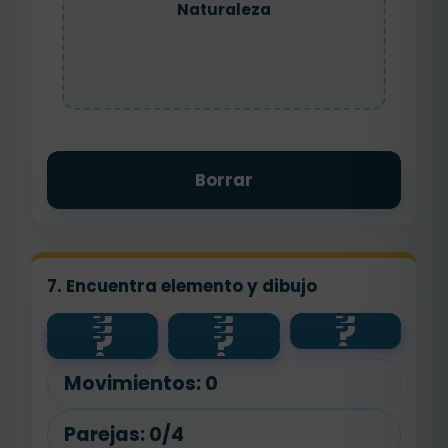
Naturaleza
Borrar
7. Encuentra elemento y dibujo
?
?
?
?
?
?
🌱
💧
planta
?
?
agua
🧼
animal
salud
🐾
Movimientos:
0
Parejas:
0/4