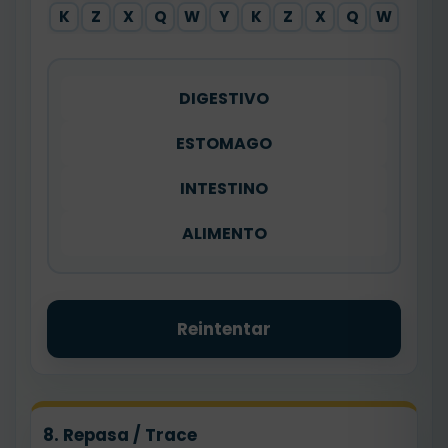
K
Z
X
Q
W
Y
K
Z
X
Q
W
DIGESTIVO
ESTOMAGO
INTESTINO
ALIMENTO
Reintentar
8. Repasa / Trace