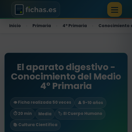
Inicio
Primaria
4º Primaria
Conocimiento 
›
›
›
El aparato digestivo -
Conocimiento del Medio
4º Primaria
👁️ Ficha realizada 50 veces
👤 9-10 años
⏱ 20 min
🏷️ El Cuerpo Humano
Media
📚 Cultura Científica