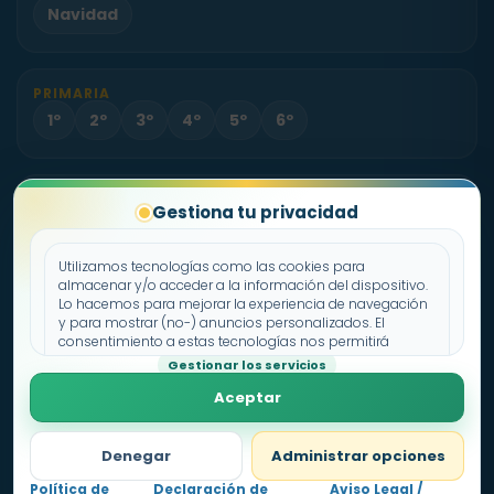
Navidad
PRIMARIA
1º
2º
3º
4º
5º
6º
PROYECTO
Gestiona tu privacidad
Sobre Fichas.es
Contacto
Utilizamos tecnologías como las cookies para
almacenar y/o acceder a la información del dispositivo.
Lo hacemos para mejorar la experiencia de navegación
Política de cookies
y para mostrar (no-) anuncios personalizados. El
consentimiento a estas tecnologías nos permitirá
Declaración de privacidad
procesar datos como el comportamiento de
Gestionar los servicios
Aviso legal
navegación o los ID's únicos en este sitio. No consentir o
Aceptar
retirar el consentimiento, puede afectar negativamente a
ciertas características y funciones.
Denegar
Administrar opciones
Política de
Declaración de
Aviso Legal /