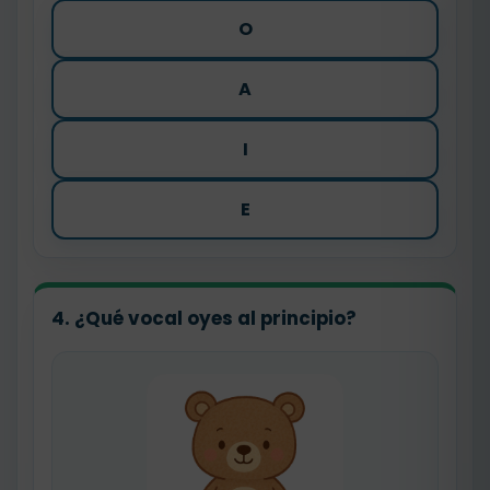
O
A
I
E
4. ¿Qué vocal oyes al principio?