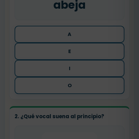
abeja
A
E
I
O
2. ¿Qué vocal suena al principio?