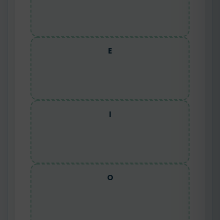
E
I
O