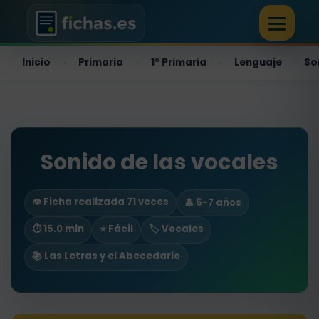
Inicio
Primaria
1º Primaria
Lenguaje
So
›
›
›
›
Sonido de las vocales
👁️ Ficha realizada 71 veces
👤 6-7 años
⏱ 15.0 min
⭐ Fácil
🏷️ Vocales
📚 Las Letras y el Abecedario