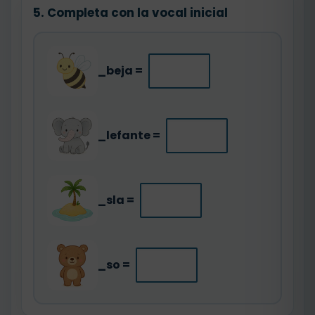
5. Completa con la vocal inicial
_beja =
_lefante =
_sla =
_so =