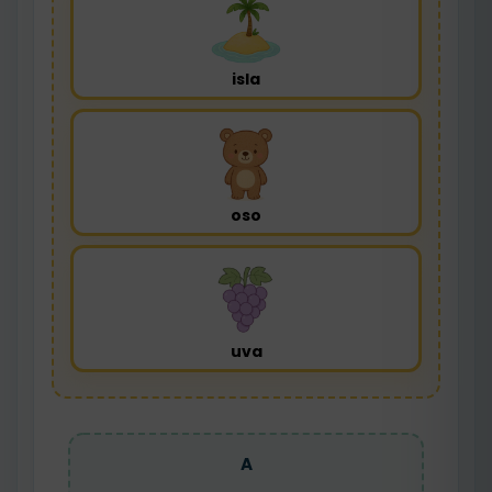
isla
oso
uva
A