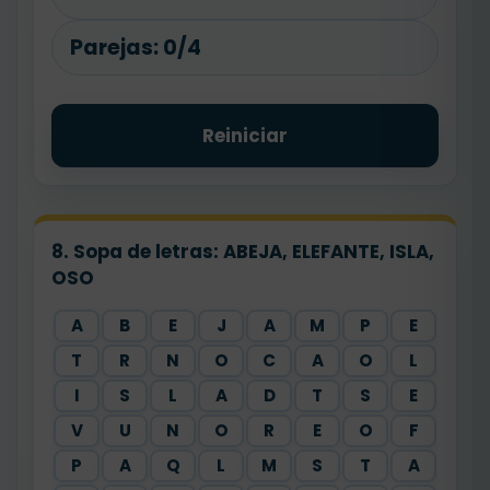
Parejas:
0/4
Reiniciar
8. Sopa de letras: ABEJA, ELEFANTE, ISLA,
OSO
A
B
E
J
A
M
P
E
T
R
N
O
C
A
O
L
I
S
L
A
D
T
S
E
V
U
N
O
R
E
O
F
P
A
Q
L
M
S
T
A