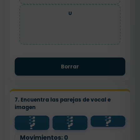
U
Borrar
7. Encuentra las parejas de vocal e
imagen
?
?
?
?
?
?
A
?
?
I
O
E
Movimientos:
0