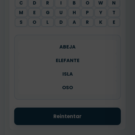
C
D
R
I
B
O
W
N
M
E
G
U
H
P
Y
T
S
O
L
D
A
R
K
E
ABEJA
ELEFANTE
ISLA
OSO
Reintentar