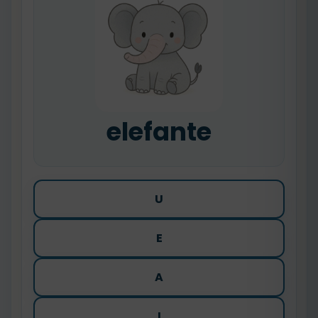
elefante
U
E
A
I