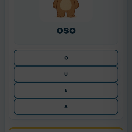
oso
O
U
E
A