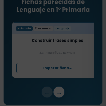
Fichas parecidas de
Lenguaje en 1º Primaria
Primaria
1º Primaria
Lenguaje
Construir frases simples
⏱️
⭐
👤
6-7 años
25.0 min
Alta
Empezar ficha
→
←
→