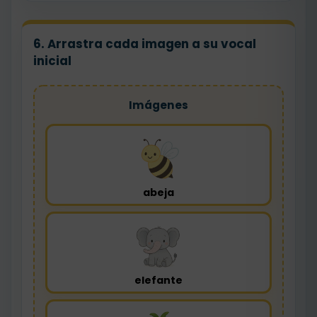
6. Arrastra cada imagen a su vocal
inicial
Imágenes
abeja
elefante