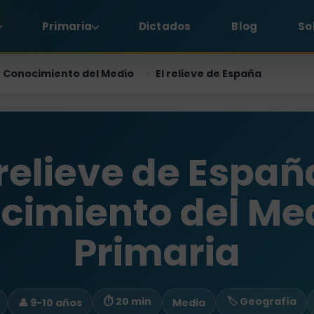
Primaria
Dictados
Blog
So
Conocimiento del Medio
El relieve de España
›
 relieve de Españ
cimiento del Med
Primaria
⏱ 20 min
🏷️ Geografía
👤 9-10 años
Media