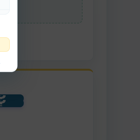
t
?
?
imal
gua