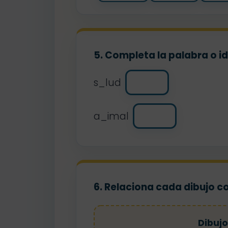
5. Completa la palabra o i
s_lud
a_imal
6. Relaciona cada dibujo c
Dibujo