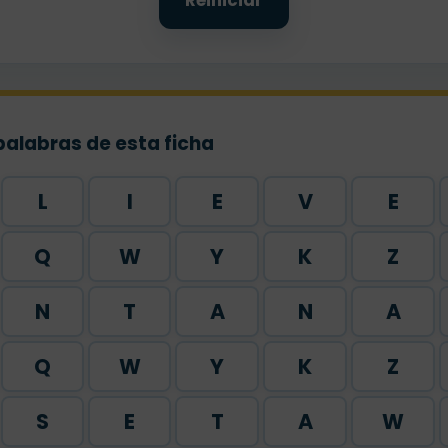
Reiniciar
palabras de esta ficha
L
I
E
V
E
Q
W
Y
K
Z
N
T
A
N
A
Q
W
Y
K
Z
S
E
T
A
W