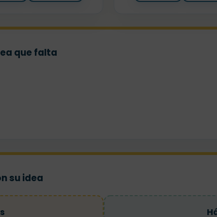
dea que falta
on su idea
s
Há