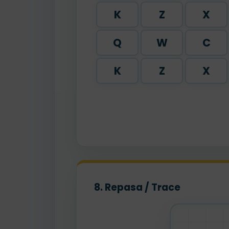
K
Z
X
Q
W
C
K
Z
X
8. Repasa / Trace