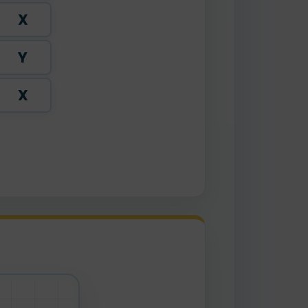
X
Y
X