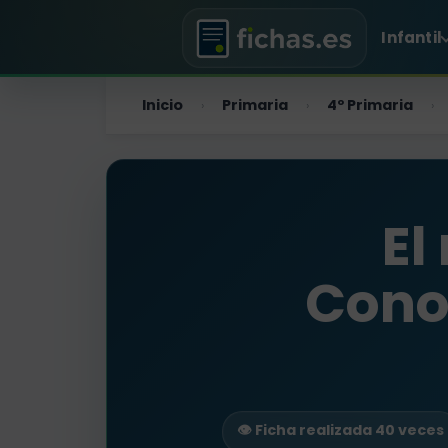
Infantil
Inicio
Primaria
4º Primaria
›
›
›
El
Cono
👁️ Ficha realizada 40 veces