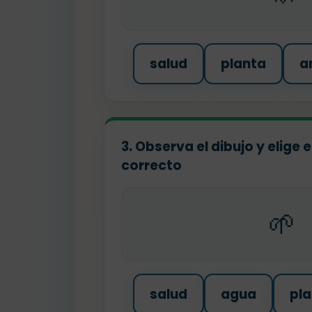
salud
planta
a
3. Observa el dibujo y elige
correcto
🌱
salud
agua
pla