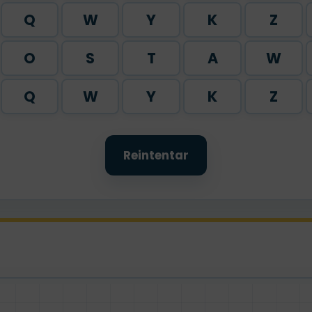
Q
W
Y
K
Z
O
S
T
A
W
Q
W
Y
K
Z
Reintentar