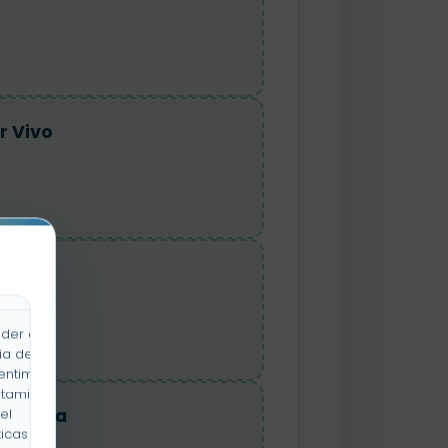
r Vivo
r Vivo
der a la
ia de
entimiento
rtamiento
uraleza
el
icas y