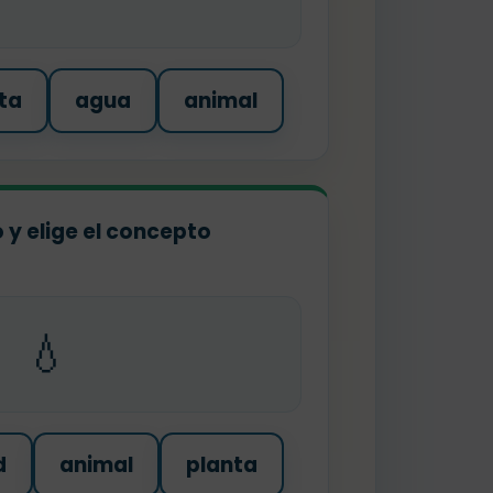
ta
agua
animal
o y elige el concepto
💧
d
animal
planta