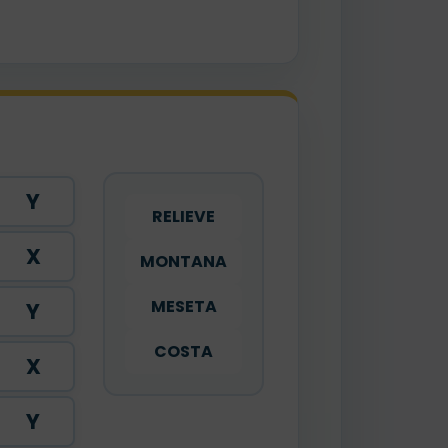
Y
RELIEVE
X
MONTANA
MESETA
Y
COSTA
X
Y