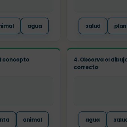
nimal
agua
salud
plan
 el concepto
4. Observa el dibuj
correcto
nta
animal
agua
salu