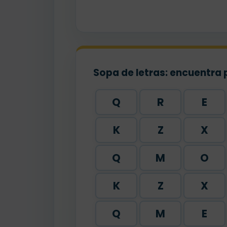
Sopa de letras: encuentra 
Q
R
E
K
Z
X
Q
M
O
K
Z
X
Q
M
E