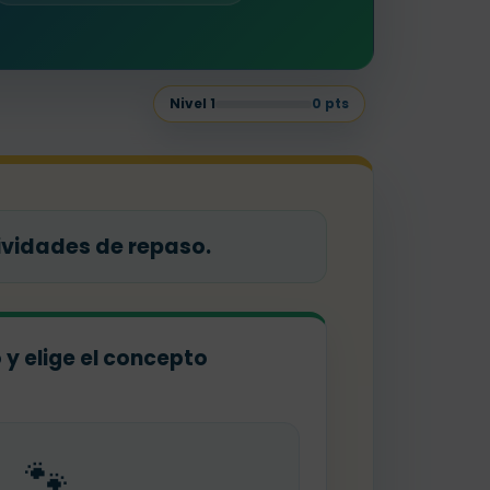
Nivel
1
0
pts
ividades de repaso.
o y elige el concepto
🐾