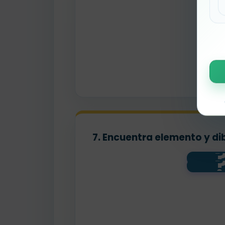
7. Encuentra elemento y di
sa
pla