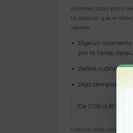
El primer paso para una
Lo ideal es que el niño
viernes.
Elige un momento 
por la tarde, desp
Define cuánto tie
Deja siempre un pe
“De 17:00 a 18:30 e
Cuanto más constante s