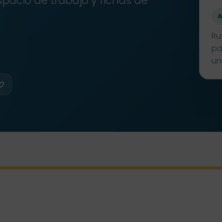
spacio de trabajo y fichas de
A
Ru
pa
un
Copiar