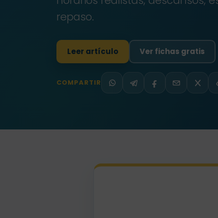
horarios realistas, descansos, e
repaso.
Leer artículo
Ver fichas gratis
COMPARTIR
WhatsApp
Telegram
Facebook
Email
X