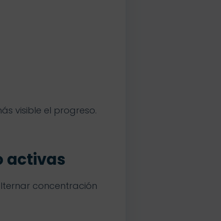
s visible el progreso.
o activas
alternar concentración