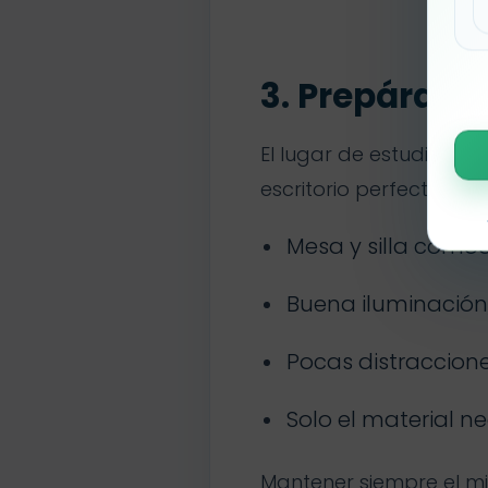
3. Prepárate 
El lugar de estudio inf
escritorio perfecto, pe
Mesa y silla cómo
Buena iluminación,
Pocas distracciones
Solo el material n
Mantener siempre el m