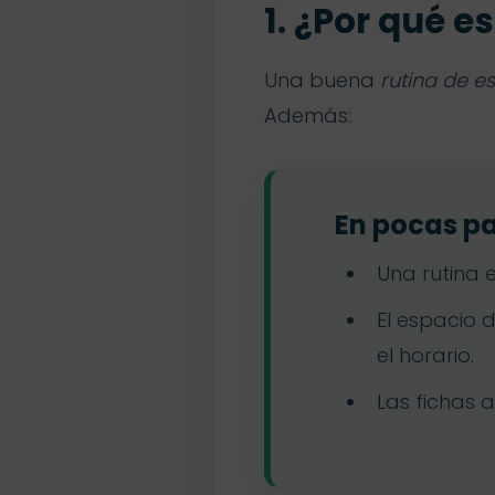
1. ¿Por qué e
Una buena
rutina de e
Además:
En pocas p
Una rutina 
El espacio 
el horario.
Las fichas 