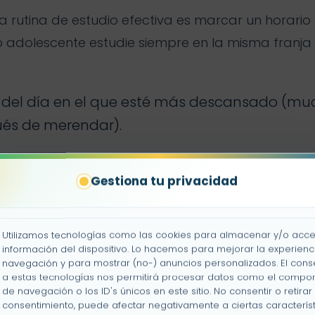
 rutina de estudio efectiva es marcar un horario 
 o adolescente estudie siempre en la misma franja 
del día en el que esté más descansado (mu
ués de merendar).
mpo durará la
rutina de estudio
según su eda
Gestiona tu privacidad
queño descanso entre la llegada a casa y el i
Utilizamos tecnologías como las cookies para almacenar y/o acce
s mi tiempo de estudio, y después ya puedo rel
información del dispositivo. Lo hacemos para mejorar la experienc
navegación y para mostrar (no-) anuncios personalizados. El cons
a estas tecnologías nos permitirá procesar datos como el compo
de navegación o los ID's únicos en este sitio. No consentir o retirar 
ea este horario, más fácil será mantener la rutin
consentimiento, puede afectar negativamente a ciertas característ