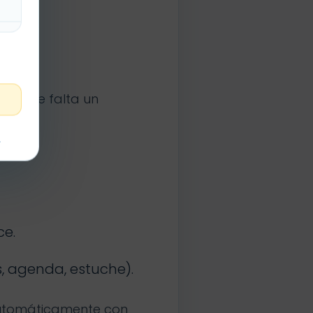
r
No hace falta un
t
ce.
s, agenda, estuche).
automáticamente con