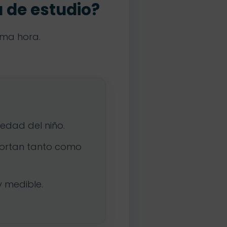
a de estudio?
tima hora.
edad del niño.
mportan tanto como
y medible.